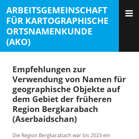
Skip
ARBEITSGEMEINSCHAFT
to
M
FÜR KARTOGRAPHISCHE
content
ORTSNAMENKUNDE
(AKO)
Empfehlungen zur
Verwendung von Namen für
geographische Objekte auf
dem Gebiet der früheren
Region Bergkarabach
(Aserbaidschan)
Die Region Bergkarabach war bis 2023 ein