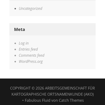
Uncategorized
Meta
Log in
Entries feed
Comments feed
WordPress.org
COPYRIGHT © 2026
ARBEITSGEMEINSCHAFT FÜR
KARTOGRAPHISCHE ORTSNAMENKUNDE (AKO)
•
Fabulous Fluid von
Catch Themes