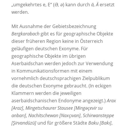
„umgekehrtes e, E“ (
Ə, ə
) kann durch
ä, Ä
ersetzt
werden.
Mit Ausnahme der Gebietsbezeichnung
Bergkarabach
gibt es für geographische Objekte
dieser früheren Region keine in Österreich
geläufigen deutschen Exonyme. Für
geographische Objekte im übrigen
Aserbaidschan werden jedoch zur Verwendung
in Kommunikationsformen mit einem
vornehmlich deutschsprachigen Zielpublikum
die deutschen Exonyme gebraucht. (In eckigen
Klammern werden die jeweiligen
aserbaidschanischen Endonyme angezeigt.)
Arax
[Araz]
,
Mingetschaurer Stausee [Mingəçevir su
anbarı]
,
Nachitschewan [Naxçıvan]
,
Schirwansteppe
[Şirvandüzü]
und für größere Städte
Baku [Bakı]
,