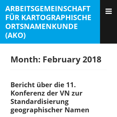
Skip
ARBEITSGEMEINSCHAFT
to
M
FÜR KARTOGRAPHISCHE
content
ORTSNAMENKUNDE
(AKO)
Month:
February 2018
Bericht über die 11.
Konferenz der VN zur
Standardisierung
geographischer Namen